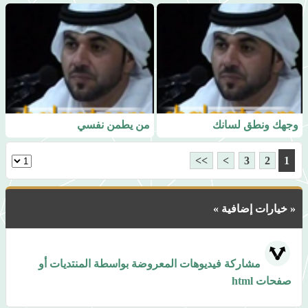
وجهك ونطق لسانك
من يطمن نفسي
>>
>
3
2
1
« خيارات إضافية »
مشاركة فيديوهات المعروضة بواسطة المنتديات أو
صفحات html