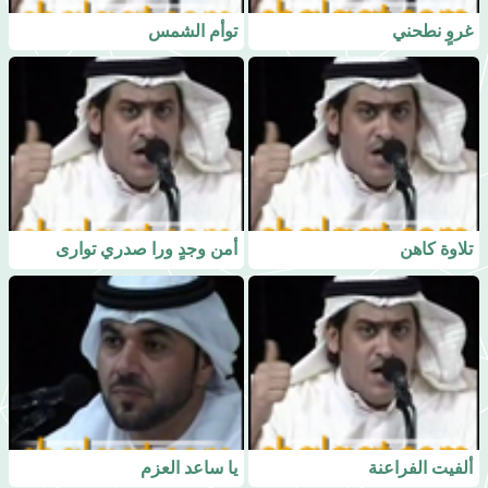
غروٍ نطحني
توأم الشمس
تلاوة كاهن
أمن وجدٍ ورا صدري توارى
ألفيت الفراعنة
يا ساعد العزم