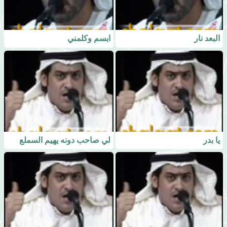
البعد نار
ابسم وكلمني
يا بدر
لي صاحب دونه يهيم السملع