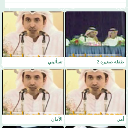
طفلة صغيرة 2
تسأليني
أمي
الأمان