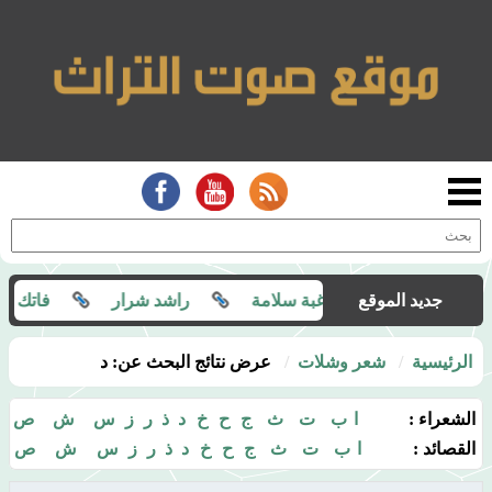
المقالات :
جديد الموقع
غبة سلامة
راشد شرار
فاتك بن ف
الرئيسية
شعر وشلات
عرض نتائج البحث عن: د
الشعراء :
ا
ب
ت
ث
ج
ح
خ
د
ذ
ر
ز
س
ش
ص
القصائد :
ا
ب
ت
ث
ج
ح
خ
د
ذ
ر
ز
س
ش
ص