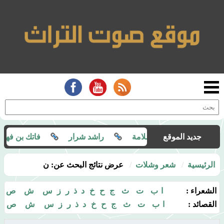
الات :
جديد الموقع
غبة سلامة
راشد شرار
فاتك بن فهر
الرئيسية
شعر وشلات
عرض نتائج البحث عن: ن
الشعراء :
ا
ب
ت
ث
ج
ح
خ
د
ذ
ر
ز
س
ش
ص
القصائد :
ا
ب
ت
ث
ج
ح
خ
د
ذ
ر
ز
س
ش
ص