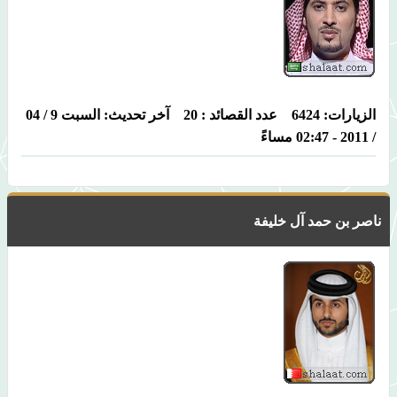
الزيارات: 6424 عدد القصائد : 20 آخر تحديث: السبت 9 / 04
/ 2011 - 02:47 مساءً
ناصر بن حمد آل خليفة