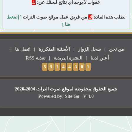
عفواً... لا يوجد اي نتائج لبحثك عن:
ك
لطلب هذه المادة
ك
من فريق عمل موقع صوت التراث
[ إضغط
هنا ]
من نحن
|
سجل الزوار
|
الأسئلة المتكررة
|
اتصل بنا
|
أعلن لدينا
|
النشرة البريدية
|
تغذية RSS
5
5
1
4
4
3
0
1
جميع الحقوق محفوظة لموقع صوت التراث 2004-2026
Powered by: Site Go - V 4.0