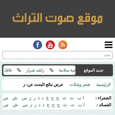
المقالات :
جديد الموقع
غبة سلامة
راشد شرار
فاتك بن ف
الرئيسية
شعر وشلات
عرض نتائج البحث عن: ز
الشعراء :
ا
ب
ت
ث
ج
ح
خ
د
ذ
ر
ز
س
ش
ص
القصائد :
ا
ب
ت
ث
ج
ح
خ
د
ذ
ر
ز
س
ش
ص